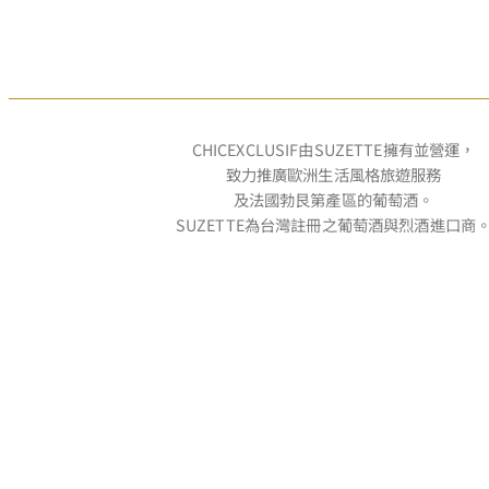
CHICEXCLUSIF由SUZETTE擁有並營運，
致力推廣歐洲生活風格旅遊服務
及法國勃艮第產區的葡萄酒。
SUZETTE為台灣註冊之葡萄酒與烈酒進口商