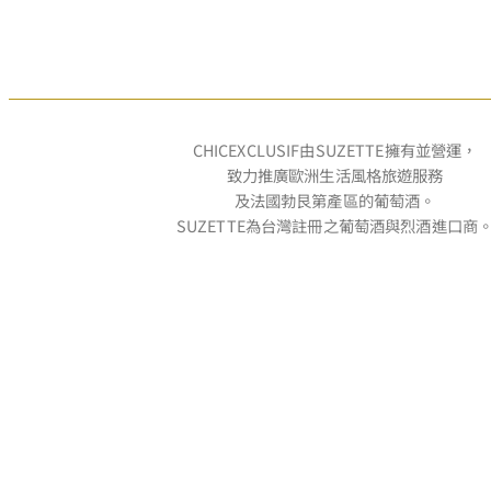
CHICEXCLUSIF由SUZETTE擁有並營運，
致力推廣歐洲生活風格旅遊服務
及法國勃艮第產區的葡萄酒。
SUZETTE為台灣註冊之葡萄酒與烈酒進口商